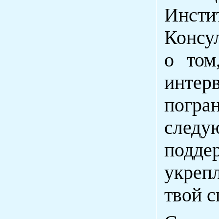
Инст
Консул
о том
инте
погра
след
подде
укреп
твой с