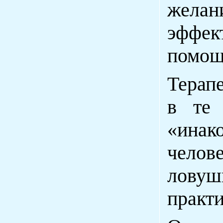
желан
эффе
помощ
Терап
в те 
«ина
челов
лову
практ