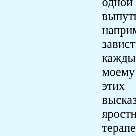
одной
выпут
напри
завис
кажды
моему
этих 
высказ
ярост
тера