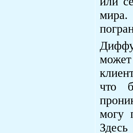
или с
мира
погран
Диффу
может
клиен
что б
прони
могу 
Здес