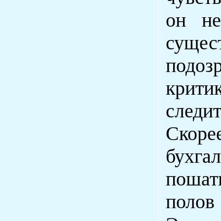
он не
суще
подозр
крити
следи
Скоре
бухгал
пошат
полов