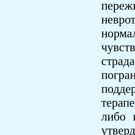
пере
невро
норма
чувст
страд
погра
подде
терап
либо 
утвер