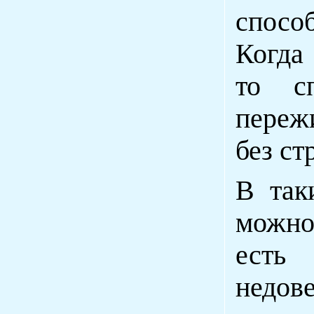
спосо
Когда
то сп
переж
без ст
В так
можно 
есть
недов