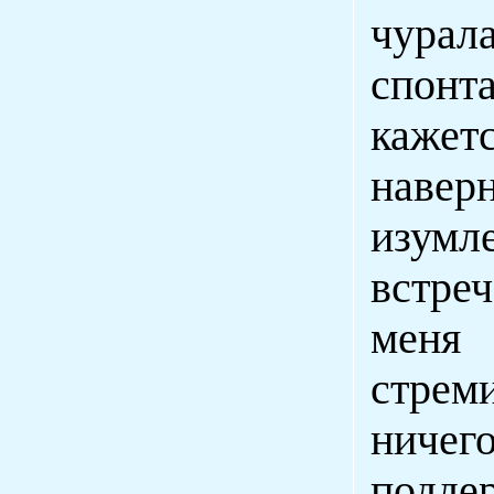
чурал
спонт
кажетс
навер
изумл
встре
меня
стреми
ничег
подд