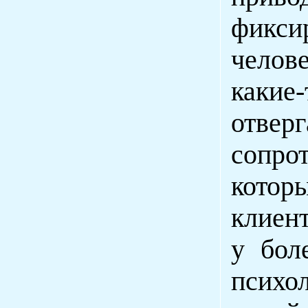
фикси
челов
какие
отвер
сопро
котор
клиент
у бол
психо