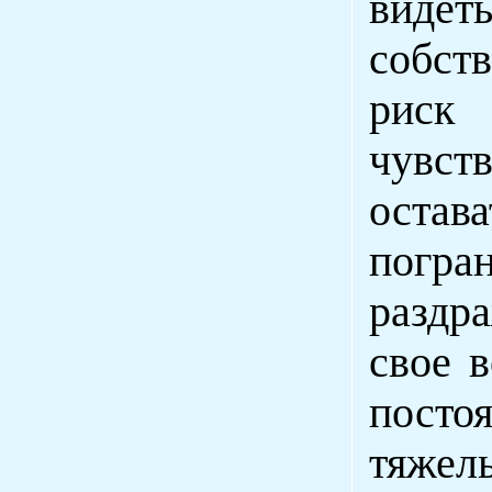
виде
собст
риск 
чувст
остав
погра
раздра
свое 
постоя
тяжел