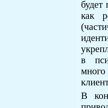
будет 
как р
(част
идент
укрепл
в пси
много
клиент
В кон
приво