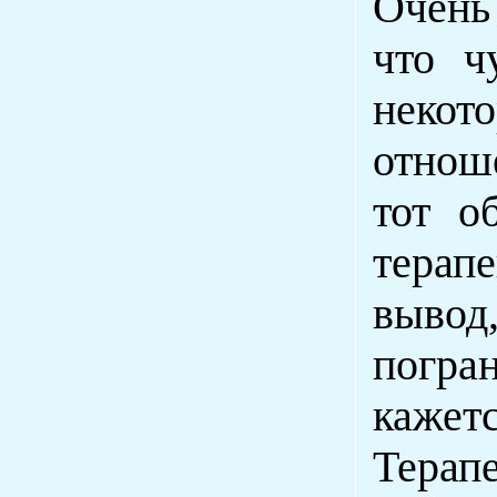
Очень
что ч
некот
отнош
тот о
терап
выво
погра
кажет
Терап