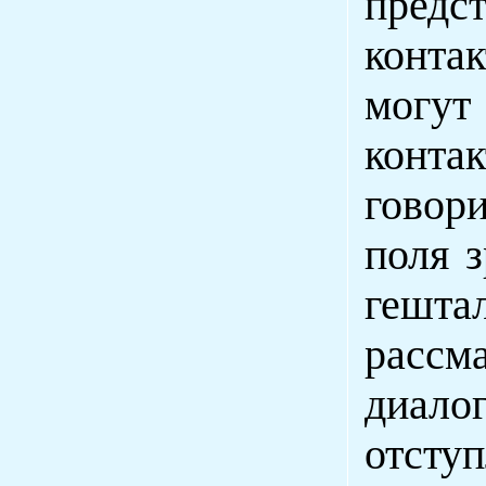
пре
конта
могут
конта
говори
поля 
гешта
рассм
диало
отсту