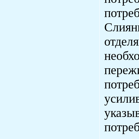
потре
Слиян
отделя
необ
переж
потр
усили
указ
потр