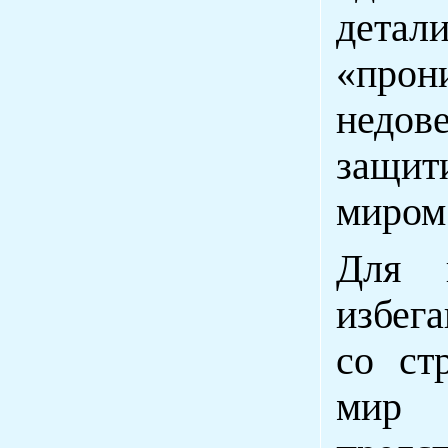
детал
«прон
недов
защит
миром
Для п
избега
со ст
мир 