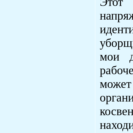
Этот
напр
идент
уборщ
мои д
рабоч
может
орган
косве
находи