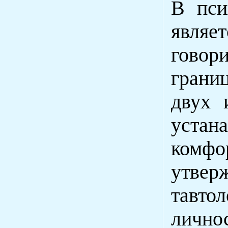
В пси
явля
говор
грани
двух 
устан
комфо
утвер
тавтол
личн