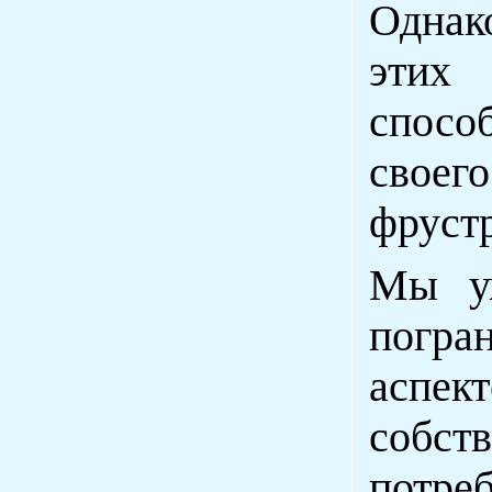
Однак
этих
спосо
свое
фруст
Мы уж
погра
аспек
собс
потре