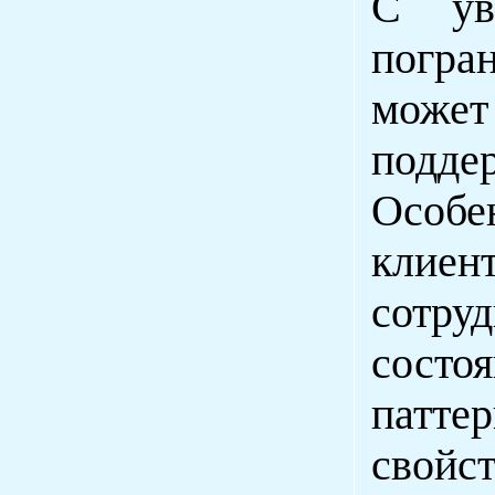
С уве
погра
може
подде
Особе
клие
сотруд
состо
патт
свойс