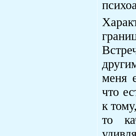
психо
Харак
грани
Встр
други
меня 
что ес
к тому
то ка
удивл