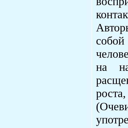
восп
конта
Автор
собо
челов
на на
расще
роста
(Очев
упот