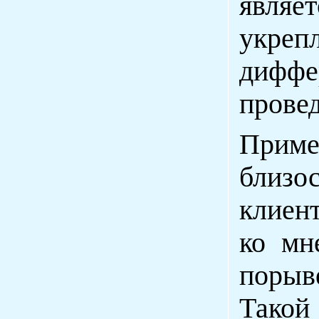
являе
укреп
дифф
прове
Приме
близ
клиент
ко мн
порыв
Такой