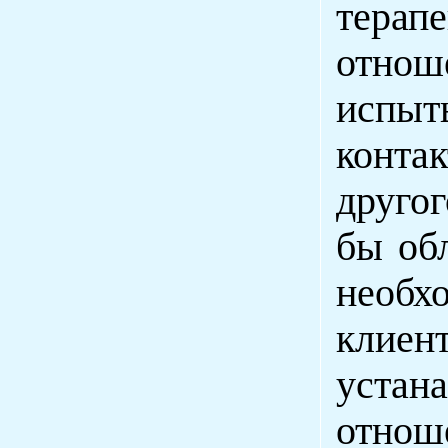
терап
отно
испыт
конта
друго
бы обл
необх
клиен
уста
отнош