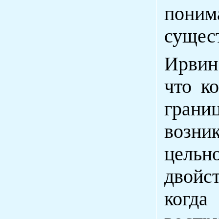
пони
сущес
Ирвин
что к
грани
возн
цель
двойс
когд