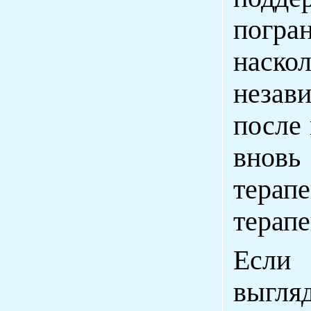
погр
наско
незав
после
вновь
терапе
терапе
Если 
выгля