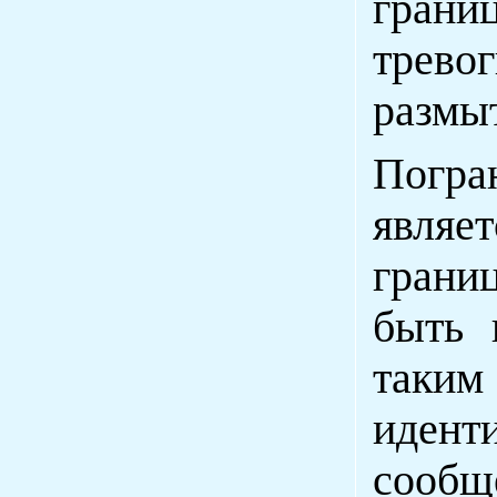
грани
трев
размы
Погр
являет
границ
быть 
таки
идент
сообщ