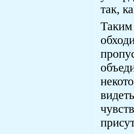
так, ка
Таким
обход
пропу
объед
некот
видет
чувс
прису