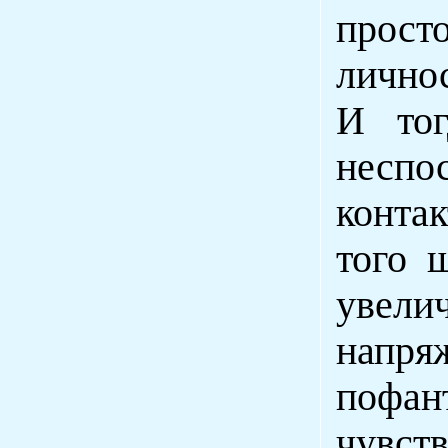
прост
лично
И тог
неспо
конта
того 
увели
напр
пофан
чувств