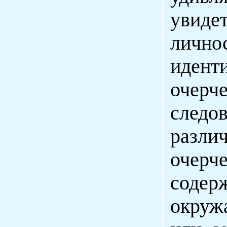
увид
лич
иден
очер
следов
разл
очерч
содер
окруж