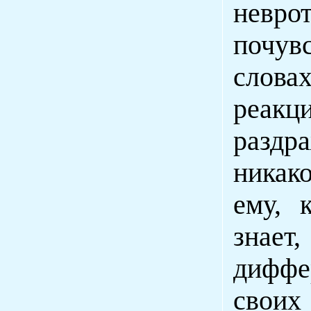
невро
почувс
слова
реакц
раздр
никако
ему, 
знает
диффе
свои