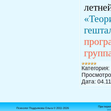
летне
«Теор
гешта
прогр
групп
Категория:
Просмотро
Дата:
04.1
При переп
Психолог Поддъякова Ольга © 2011-2026
ww